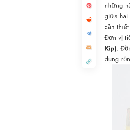
những nă
giữa hai
cần thiế
Đơn vị t
Kip)
. Đồ
dụng rộn