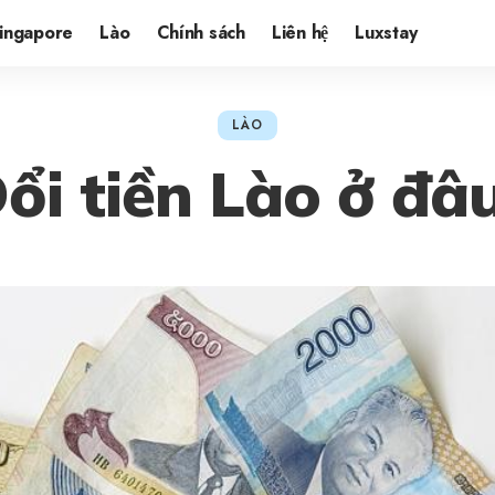
ingapore
Lào
Chính sách
Liên hệ
Luxstay
LÀO
ổi tiền Lào ở đâ