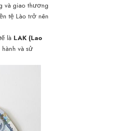
ng và giao thương
ền tệ Lào trở nên
tế là
LAK (Lao
 hành và sử