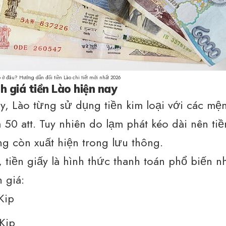
o ở đâu? Hướng dẫn đổi tiền Lào chi tiết mới nhất 2026
 giá tiền Lào hiện nay
y, Lào từng sử dụng tiền kim loại với các mệ
à 50 att. Tuy nhiên do lạm phát kéo dài nên ti
g còn xuất hiện trong lưu thông.
 tiền giấy là hình thức thanh toán phổ biến nh
 giá:
Kip
Kip