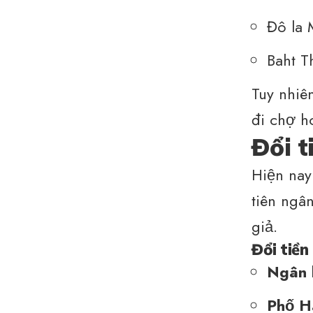
Đô la 
Baht T
Tuy nhiê
đi chợ h
Đổi t
Hiện nay
tiên ngâ
giả.
Đổi tiền
Ngân 
Phố H