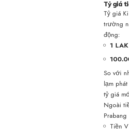
Tỷ giá t
Tỷ giá K
trường n
động:
1 LAK
100.0
So với n
lạm phát
tỷ giá mớ
Ngoài ti
Prabang 
Tiền 