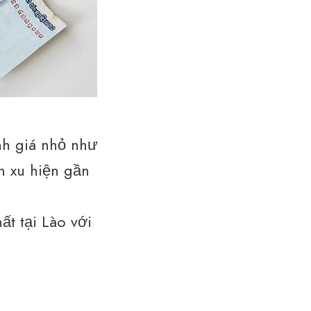
nh giá nhỏ như
ền xu hiện gần
ất tại Lào với