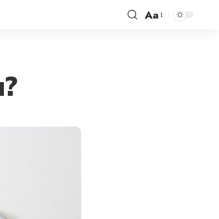
Aa
Font
Resizer
u?