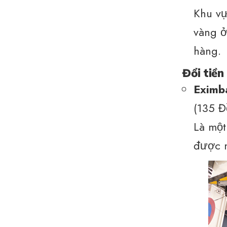
Khu vự
vàng ở
hàng.
Đổi tiền
Eximb
(135 Đ
Là một
được n