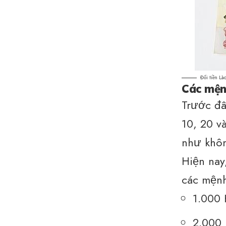
Đổi tiền Là
Các mệnh
Trước đâ
10, 20 v
như khôn
Hiện nay,
các mệnh
1.000 
2.000 