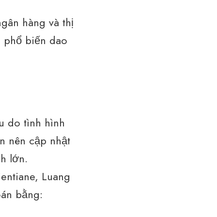
ngân hàng và thị
o phổ biến dao
u do tình hình
ạn nên cập nhật
h lớn.
ientiane, Luang
oán bằng: