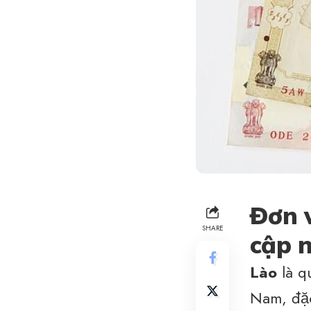
Đơn v
SHARE
cập 
Lào
là q
Nam
, đặ