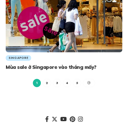
SINGAPORE
Mùa sale ở Singapore vào tháng mấy?
1
2
3
4
5