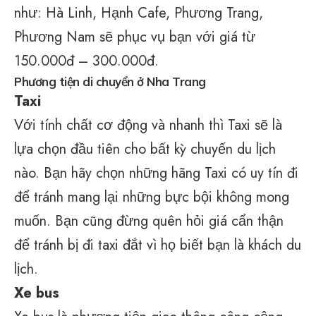
như: Hà Linh, Hạnh Cafe, Phương Trang,
Phương Nam sẽ phục vụ bạn với giá từ
150.000đ – 300.000đ.
Phương tiện di chuyển ở Nha Trang
Taxi
Với tính chất cơ động và nhanh thì Taxi sẽ là
lựa chọn đầu tiên cho bất kỳ chuyến du lịch
nào. Bạn hãy chọn những hãng Taxi có uy tín đi
để tránh mang lại những bực bội không mong
muốn. Bạn cũng đừng quên hỏi giá cẩn thận
để tránh bị đi taxi đắt vì họ biết bạn là khách du
lịch.
Xe bus