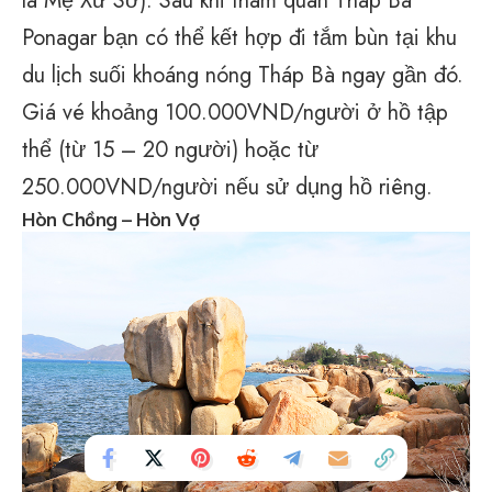
là Mẹ Xứ Sở). Sau khi tham quan Tháp Bà
Ponagar bạn có thể kết hợp đi tắm bùn tại khu
du lịch suối khoáng nóng Tháp Bà ngay gần đó.
Giá vé khoảng 100.000VND/người ở hồ tập
thể (từ 15 – 20 người) hoặc từ
250.000VND/người nếu sử dụng hồ riêng.
Hòn Chồng – Hòn Vợ