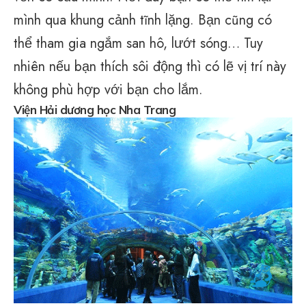
mình qua khung cảnh tĩnh lặng. Bạn cũng có
thể tham gia ngắm san hô, lướt sóng… Tuy
nhiên nếu bạn thích sôi động thì có lẽ vị trí này
không phù hợp với bạn cho lắm.
Viện Hải dương học Nha Trang