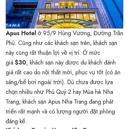
Apus Hotel
ở 95/9 Hùng Vương, Đường Trần
Phú. Cũng như các khách sạn trên, khách sạn
này cũng rất thuận lợi về vị trí. Ở mức
giá
$30
, khách sạn này được du khách đánh
giá rất cao do nội thất mới, phục vụ tốt (có ăn
sáng/bể bơi ngoài trời). Dù chưa được lựa
chọn nhiều như Phú Quý 2 hay Mùa hè Nha
Trang, khách sạn Apus Nha Trang đang phát
triển rất mạnh và có lượng người đặt phòng
đáng kể.