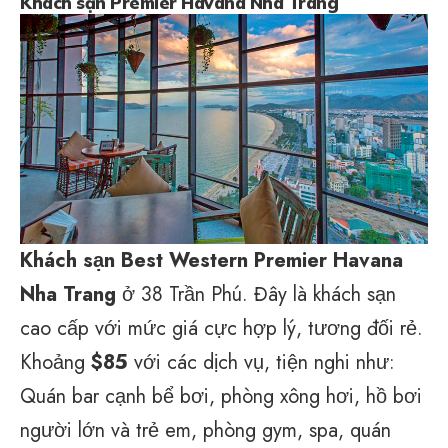
Khách sạn Premier Havana Nha Trang
Khách sạn Best Western Premier Havana
Nha Trang
ở 38 Trần Phú. Đây là khách sạn
cao cấp với mức giá cực hợp lý, tương đối rẻ.
Khoảng
$85
với các dịch vụ, tiện nghi như:
Quán bar cạnh bể bơi, phòng xông hơi, hồ bơi
người lớn và trẻ em, phòng gym, spa, quán