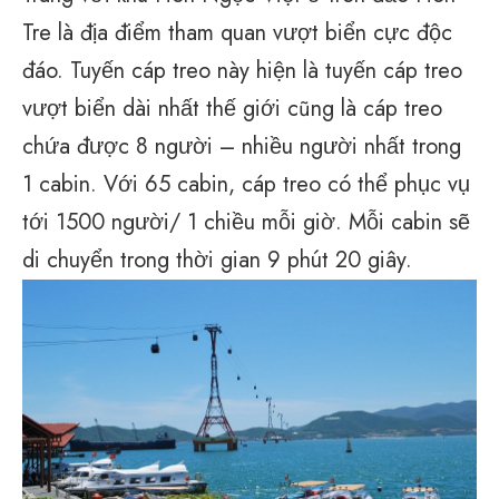
Tre là địa điểm tham quan vượt biển cực độc
đáo. Tuyến cáp treo này hiện là tuyến cáp treo
vượt biển dài nhất thế giới cũng là cáp treo
chứa được 8 người – nhiều người nhất trong
1 cabin. Với 65 cabin, cáp treo có thể phục vụ
tới 1500 người/ 1 chiều mỗi giờ. Mỗi cabin sẽ
di chuyển trong thời gian 9 phút 20 giây.