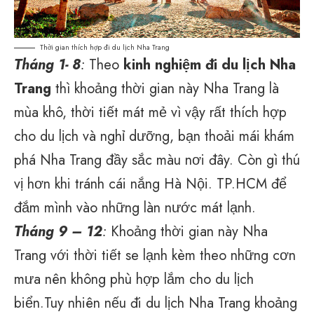
Thời gian thích hợp đi du lịch Nha Trang
Tháng 1- 8
:
Theo
kinh nghiệm đi du lịch Nha
Trang
thì khoảng thời gian này Nha Trang là
mùa khô, thời tiết mát mẻ vì vậy rất thích hợp
cho du lịch và nghỉ dưỡng, bạn thoải mái khám
phá Nha Trang đầy sắc màu nơi đây. Còn gì thú
vị hơn khi tránh cái nắng Hà Nội. TP.HCM để
đắm mình vào những làn nước mát lạnh.
Tháng 9 – 12
:
Khoảng thời gian này Nha
Trang với thời tiết se lạnh kèm theo những cơn
mưa nên không phù hợp lắm cho du lịch
biển.Tuy nhiên nếu đi du lịch Nha Trang khoảng