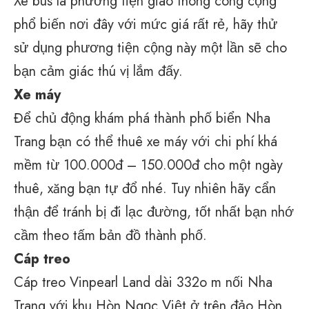
Xe bus là phương tiện giao thông công cộng
phổ biến nơi đây với mức giá rất rẻ, hãy thử
sử dụng phương tiện cộng này một lần sẽ cho
bạn cảm giác thú vị lắm đấy.
Xe máy
Để chủ động khám phá thành phố biển Nha
Trang bạn có thể thuê xe máy với chi phí khá
mềm từ 100.000đ – 150.000đ cho một ngày
thuê, xăng bạn tự đổ nhé. Tuy nhiên hãy cẩn
thận để tránh bị đi lạc đường, tốt nhất bạn nhớ
cầm theo tấm bản đồ thành phố.
Cáp treo
Cáp treo Vinpearl Land dài 332o m nối Nha
Trang với khu Hòn Ngọc Việt ở trên đảo Hòn