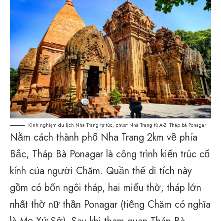
Kinh nghiệm du lịch Nha Trang tự túc, phượt Nha Trang từ A-Z: Tháp bà Ponagar
Nằm cách thành phố Nha Trang 2km về phía
Bắc, Tháp Bà Ponagar là công trình kiến trúc cổ
kính của người Chăm. Quần thể di tích này
gồm có bốn ngôi tháp, hai miếu thờ, tháp lớn
nhất thờ nữ thần Ponagar (tiếng Chăm có nghĩa