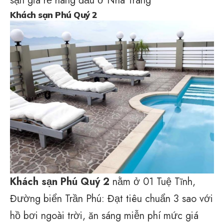
sạn giá rẻ hàng đầu ở Nha Trang
Khách sạn Phú Quý 2
Khách sạn Phú Quý 2
nằm ở 01 Tuệ Tĩnh,
Đường biển Trần Phú: Đạt tiêu chuẩn 3 sao với
hồ bơi ngoài trời, ăn sáng miễn phí mức giá