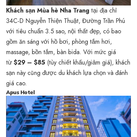
Khách sạn Mùa hè Nha Trang
tại địa chỉ
34C-D Nguyễn Thiện Thuật, Đường Trần Phú
với tiêu chuẩn 3.5 sao, nội thất đẹp, có bao
gồm ăn sáng với hồ bơi, phòng tắm hơi,
massage, bồn tắm, bàn bida. Với mức giá
từ
$29 – $85
(tùy chiết khấu/giảm giá), khách
sạn này cũng được du khách lựa chọn và đánh
giá cao.
Apus Hotel