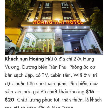
Khách sạn Hoàng Hải
ở địa chỉ 27A Hùng
Vương, Đường biển Trần Phú: Phòng ốc cơ
bản sạch đẹp, có TV, cabin tắm, Wifi ở vị trí
cực thuận tiện cho tham quan, tắm biến, mua
sắm với mức giá đã chiết khấu khoảng
$15 –
$20
. Chất lượng phục tốt, thân thiện, là khách