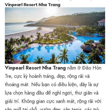
Vinpearl Resort Nha Trang
Vinpearl Resort Nha Trang
nằm ở Đảo Hòn
Tre, cực kỳ hoành tráng, đẹp, rộng rãi và
thoáng mát. Nếu bạn có điều kiện, đây là sự
lựa chọn hàng đầu để nghỉ ngơi, thư giãn và
giải trí. Không gian cực xanh mát, rộng rãi với
sân golf tại chỗ, vườn đẹp, sân tenis, các trò